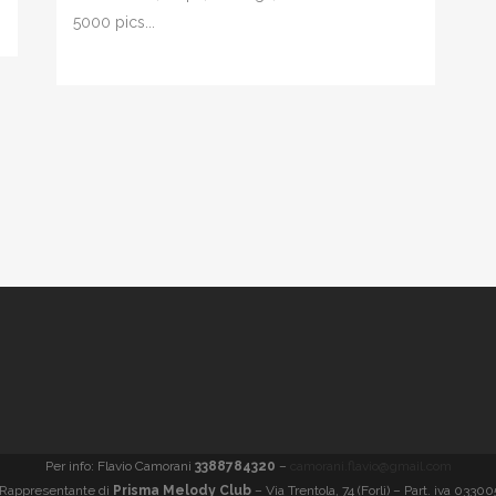
5000 pics...
Per info: Flavio Camorani
3388784320
–
camorani.flavio@gmail.com
 Rappresentante di
Prisma Melody Club
– Via Trentola, 74 (Forlì) – Part. iva 033