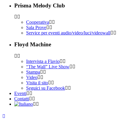
Prisma Melody Club
Cooperativa
Sala Prove
Service per eventi audio/video/luci/videowall
Floyd Machine
Intervista a Flavio
“The Wall” Live Show
Stampa
Video
Visita il sito
Seguici su Facebook
Eventi
Contatti