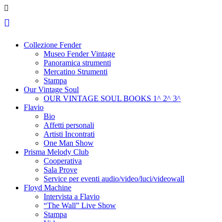
Collezione Fender
Museo Fender Vintage
Panoramica strumenti
Mercatino Strumenti
Stampa
Our Vintage Soul
OUR VINTAGE SOUL BOOKS 1^ 2^ 3^
Flavio
Bio
Affetti personali
Artisti Incontrati
One Man Show
Prisma Melody Club
Cooperativa
Sala Prove
Service per eventi audio/video/luci/videowall
Floyd Machine
Intervista a Flavio
“The Wall” Live Show
Stampa