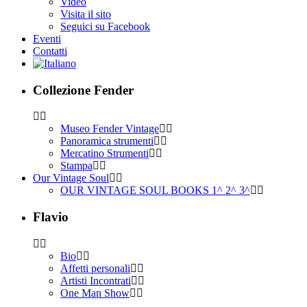
Video
Visita il sito
Seguici su Facebook
Eventi
Contatti
Collezione Fender
Museo Fender Vintage
Panoramica strumenti
Mercatino Strumenti
Stampa
Our Vintage Soul
OUR VINTAGE SOUL BOOKS 1^ 2^ 3^
Flavio
Bio
Affetti personali
Artisti Incontrati
One Man Show