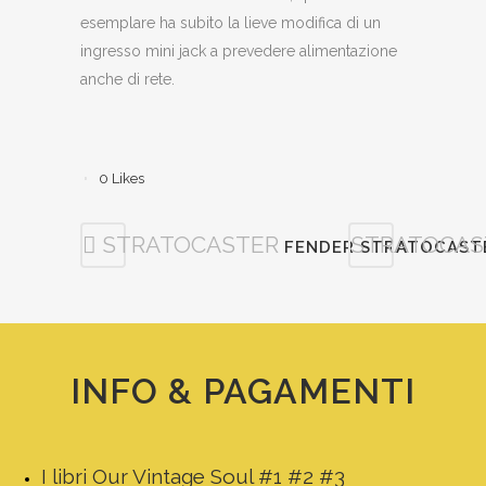
esemplare ha subito la lieve modifica di un
ingresso mini jack a prevedere alimentazione
anche di rete.
0
Likes
STRATOCASTER
STRATOCAS
FENDER STRATOCASTE
INFO & PAGAMENTI
I libri Our Vintage Soul #1 #2 #3