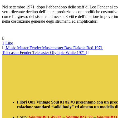
Nel settembre 1971, dopo l’abbandono dello staff di Leo Fender al cont
vero rilevante declino dell’intera produzione con modifiche costruttiv
come l’ingresso del sistema tilt neck a 3 viti e dell’ulteriore impoveri
nella costruzione generale degli strumenti ed amplificatori.
1
Like
Music Master
Fender Musicmaster Bass Dakota Red 1971
Telecaster
Fender Telecaster Olympic White 1971
I libri Our Vintage Soul #1 #2 #3 presentano con un precis
colazione standard “solid body” ed almeno un modello di o
Costo:
Volume #1 € 4
9,00 – Volume #2 € 79
–
Volume #3 €