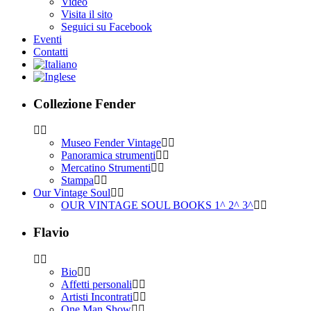
Video
Visita il sito
Seguici su Facebook
Eventi
Contatti
Collezione Fender
Museo Fender Vintage
Panoramica strumenti
Mercatino Strumenti
Stampa
Our Vintage Soul
OUR VINTAGE SOUL BOOKS 1^ 2^ 3^
Flavio
Bio
Affetti personali
Artisti Incontrati
One Man Show