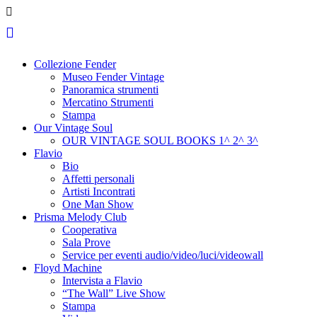
Collezione Fender
Museo Fender Vintage
Panoramica strumenti
Mercatino Strumenti
Stampa
Our Vintage Soul
OUR VINTAGE SOUL BOOKS 1^ 2^ 3^
Flavio
Bio
Affetti personali
Artisti Incontrati
One Man Show
Prisma Melody Club
Cooperativa
Sala Prove
Service per eventi audio/video/luci/videowall
Floyd Machine
Intervista a Flavio
“The Wall” Live Show
Stampa