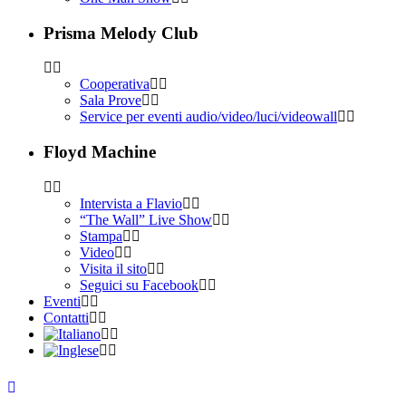
Prisma Melody Club
Cooperativa
Sala Prove
Service per eventi audio/video/luci/videowall
Floyd Machine
Intervista a Flavio
“The Wall” Live Show
Stampa
Video
Visita il sito
Seguici su Facebook
Eventi
Contatti