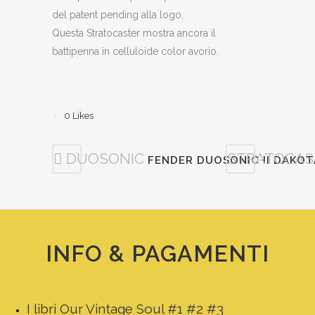
del patent pending alla logo.
Questa Stratocaster mostra ancora il
battipenna in celluloide color avorio.
0
Likes
DUOSONIC
STRATOCAS
FENDER DUOSONIC II DAKOT
INFO & PAGAMENTI
I libri Our Vintage Soul #1 #2 #3