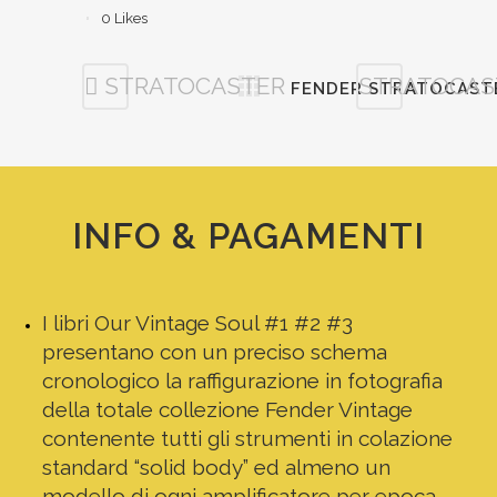
0
Likes
STRATOCASTER
STRATOCAS
FENDER STRATOCASTE
INFO & PAGAMENTI
I libri Our Vintage Soul #1 #2 #3
presentano con un preciso schema
cronologico la raffigurazione in fotografia
della totale collezione Fender Vintage
contenente tutti gli strumenti in colazione
standard “solid body” ed almeno un
modello di ogni amplificatore per epoca