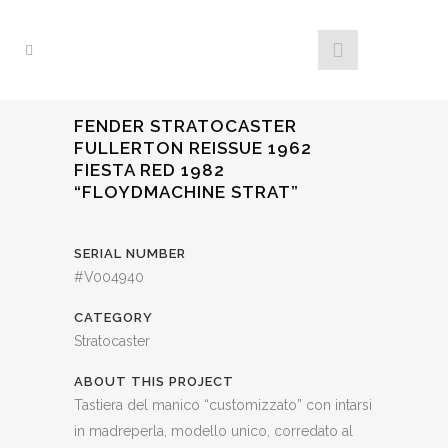
FENDER STRATOCASTER
FULLERTON REISSUE 1962
FIESTA RED 1982
“FLOYDMACHINE STRAT”
SERIAL NUMBER
#V004940
CATEGORY
Stratocaster
ABOUT THIS PROJECT
Tastiera del manico “customizzato” con intarsi
in madreperla, modello unico, corredato al