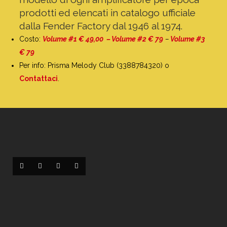
prodotti ed elencati in catalogo ufficiale
dalla Fender Factory dal 1946 al 1974.
Costo:
Volume #1 € 4
9,00 – Volume #2 € 79
–
Volume #3
€ 79
Per info: Prisma Melody Club (3388784320) o
Contattaci
.